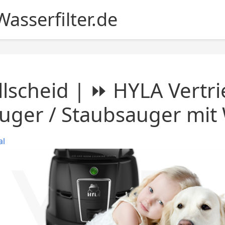
asserfilter.de
llscheid | ⏩ HYLA Vertr
uger / Staubsauger mit 
al