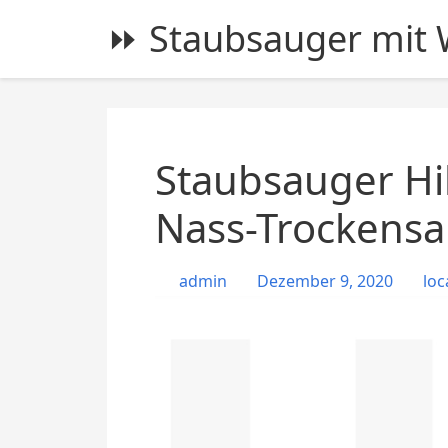
S
⏩ Staubsauger mit W
k
i
p
t
o
c
Staubsauger Hi
o
n
Nass-Trockensa
t
e
admin
Dezember 9, 2020
loc
n
t