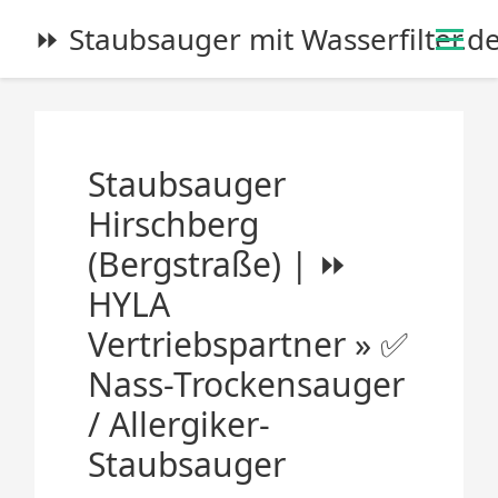
S
⏩ Staubsauger mit Wasserfilter.d
k
i
p
t
o
Staubsauger
c
o
Hirschberg
n
(Bergstraße) | ⏩
t
e
HYLA
n
Vertriebspartner » ✅
t
Nass-Trockensauger
/ Allergiker-
Staubsauger