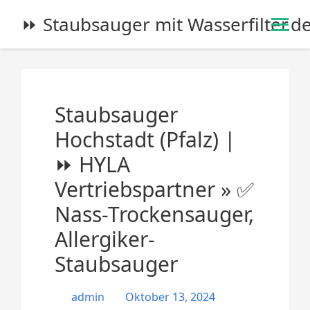
S
⏩ Staubsauger mit Wasserfilter.d
k
i
p
t
o
Staubsauger
c
o
Hochstadt (Pfalz) |
n
⏩ HYLA
t
e
Vertriebspartner » ✅
n
Nass-Trockensauger,
t
Allergiker-
Staubsauger
admin
Oktober 13, 2024