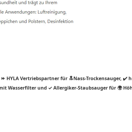
 ⏩ HYLA Vertriebspartner für 🔝Nass-Trockensauger, ✔️ 
it Wasserfilter und ✓ Allergiker-Staubsauger für 🌍 