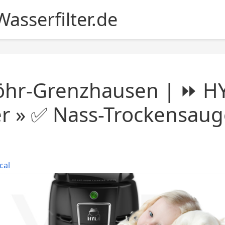
asserfilter.de
öhr-Grenzhausen | ⏩ H
r » ✅ Nass-Trockensauger
cal