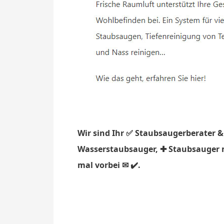
Wir sind Ihr ✅ Staubsaugerberater &
Wasserstaubsauger, ✚ Staubsauger m
mal vorbei ✉ ✔️.