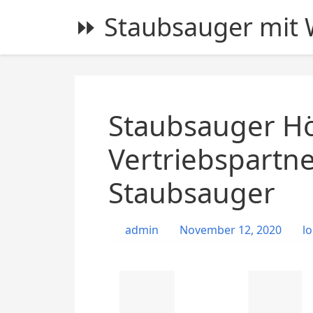
S
⏩ Staubsauger mit W
k
i
p
t
o
c
Staubsauger H
o
n
Vertriebspartne
t
Staubsauger
e
n
t
admin
November 12, 2020
lo