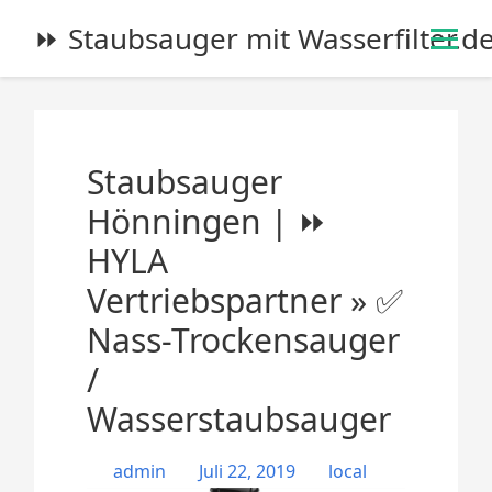
S
⏩ Staubsauger mit Wasserfilter.d
k
i
p
t
o
Staubsauger
c
o
Hönningen | ⏩
n
HYLA
t
e
Vertriebspartner » ✅
n
Nass-Trockensauger
t
/
Wasserstaubsauger
admin
Juli 22, 2019
local