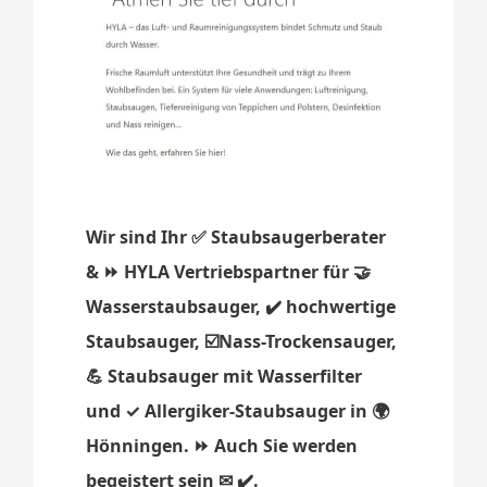
Wir sind Ihr ✅ Staubsaugerberater
& ⏩ HYLA Vertriebspartner für 🤝
Wasserstaubsauger, ✔️ hochwertige
Staubsauger, ☑️Nass-Trockensauger,
💪 Staubsauger mit Wasserfilter
und ✓ Allergiker-Staubsauger in 🌍
Hönningen. ⏩ Auch Sie werden
begeistert sein ✉ ✔️.