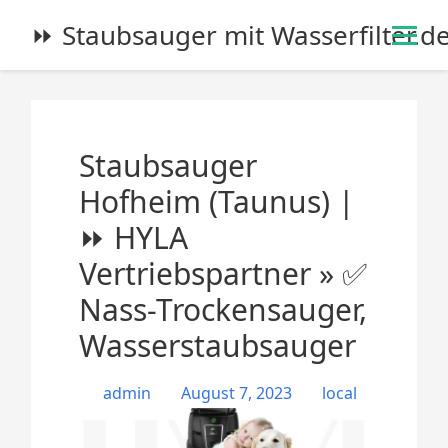
S
⏩ Staubsauger mit Wasserfilter.d
k
i
p
t
o
Staubsauger
c
o
Hofheim (Taunus) |
n
⏩ HYLA
t
e
Vertriebspartner » ✅
n
Nass-Trockensauger,
t
Wasserstaubsauger
admin
August 7, 2023
local