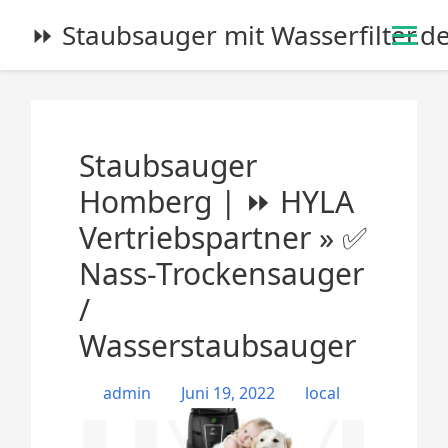
S
⏩ Staubsauger mit Wasserfilter.d
k
i
p
t
o
Staubsauger
c
o
Homberg | ⏩ HYLA
n
Vertriebspartner » ✅
t
e
Nass-Trockensauger
n
/
t
Wasserstaubsauger
admin
Juni 19, 2022
local