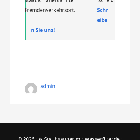
Fremdenverkehrsort.
Schr
eibe
n Sie uns!
admin
© 2026 ·
⏩ Staubsauger mit Wasserfilter.de
·