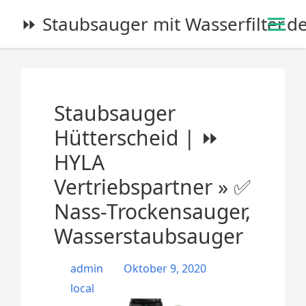
S
⏩ Staubsauger mit Wasserfilter.d
k
i
p
t
o
Staubsauger
c
o
Hütterscheid | ⏩
n
HYLA
t
e
Vertriebspartner » ✅
n
Nass-Trockensauger,
t
Wasserstaubsauger
admin
Oktober 9, 2020
local