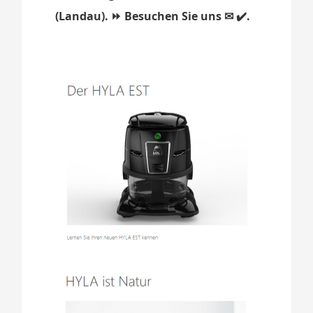
(Landau). ⏩ Besuchen Sie uns ✉ ✔️.