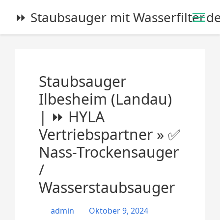
S
⏩ Staubsauger mit Wasserfilter.d
k
i
p
t
o
Staubsauger
c
o
Ilbesheim (Landau)
n
| ⏩ HYLA
t
e
Vertriebspartner » ✅
n
Nass-Trockensauger
t
/
Wasserstaubsauger
admin
Oktober 9, 2024