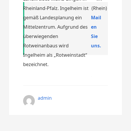
Rheinland-Pfalz. Ingelheim ist
gemäß Landesplanung ein
Mail
Mittelzentrum. Aufgrund des
en
überwiegenden
Sie
Rotweinanbaus wird
uns.
Ingelheim als „Rotweinstadt“
bezeichnet.
admin