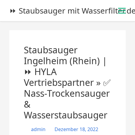
S
⏩ Staubsauger mit Wasserfilter.d
k
i
p
t
o
Staubsauger
c
o
Ingelheim (Rhein) |
n
⏩ HYLA
t
e
Vertriebspartner » ✅
n
Nass-Trockensauger
t
&
Wasserstaubsauger
admin
Dezember 18, 2022