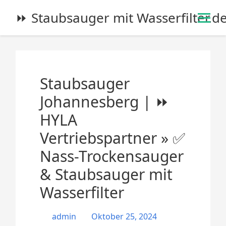
S
⏩ Staubsauger mit Wasserfilter.d
k
i
p
t
o
Staubsauger
c
o
Johannesberg | ⏩
n
HYLA
t
e
Vertriebspartner » ✅
n
Nass-Trockensauger
t
& Staubsauger mit
Wasserfilter
admin
Oktober 25, 2024