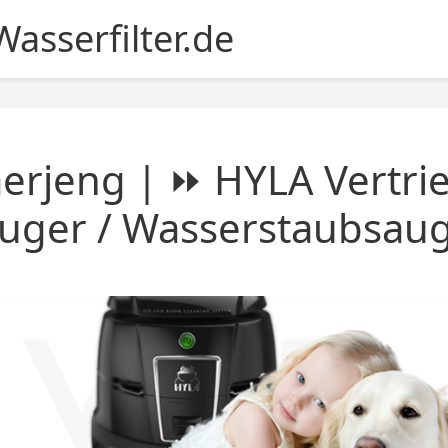
asserfilter.de
erjeng | ⏩ HYLA Vertri
uger / Wasserstaubsau