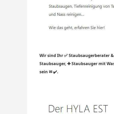
Wir sind Ihr ✅ Staubsaugerberater &
Staubsauger, ✚ Staubsauger mit Wass
sein ✉ ✔️.