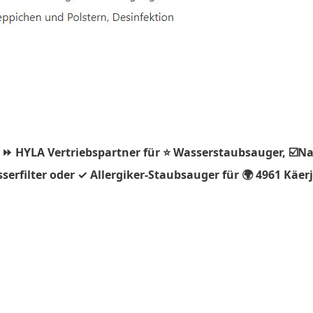
 ⏩ HYLA Vertriebspartner für ⭐ Wasserstaubsauger, ☑️Na
erfilter oder ✓ Allergiker-Staubsauger für 🌍 4961 Käer