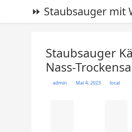
S
⏩ Staubsauger mit W
k
i
p
t
o
c
Staubsauger Kä
o
n
Nass-Trockensa
t
e
admin
Mai 4, 2023
local
n
t