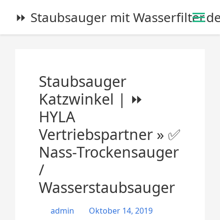
S
⏩ Staubsauger mit Wasserfilter.d
k
i
p
t
o
Staubsauger
c
o
Katzwinkel | ⏩
n
HYLA
t
e
Vertriebspartner » ✅
n
Nass-Trockensauger
t
/
Wasserstaubsauger
admin
Oktober 14, 2019