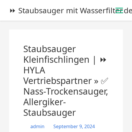
S
⏩ Staubsauger mit Wasserfilter.d
k
i
p
t
o
Staubsauger
c
o
Kleinfischlingen | ⏩
n
HYLA
t
e
Vertriebspartner » ✅
n
Nass-Trockensauger,
t
Allergiker-
Staubsauger
admin
September 9, 2024