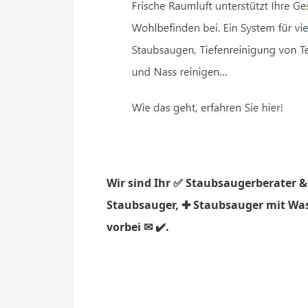
Wir sind Ihr ✅ Staubsaugerberater &
Staubsauger, ✚ Staubsauger mit Was
vorbei ✉ ✔️.