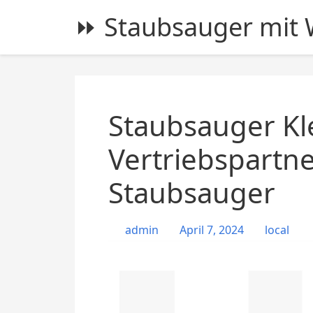
S
⏩ Staubsauger mit W
k
i
p
t
o
c
Staubsauger Kl
o
n
Vertriebspartne
t
Staubsauger
e
n
t
admin
April 7, 2024
local