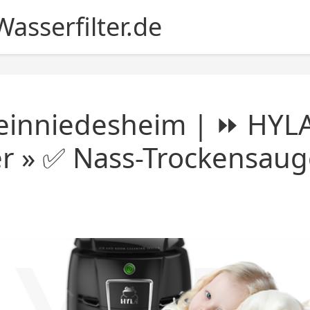
asserfilter.de
einniedesheim | ⏩ HYL
r » ✅ Nass-Trockensauger