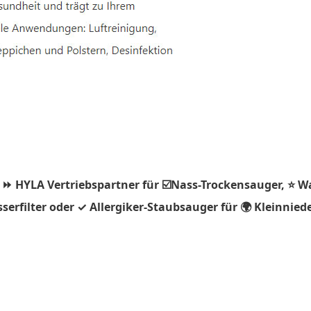
 ⏩ HYLA Vertriebspartner für ☑️Nass-Trockensauger, ⭐ W
serfilter oder ✓ Allergiker-Staubsauger für 🌍 Kleinni