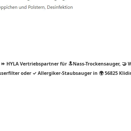
 ⏩ HYLA Vertriebspartner für 🔝Nass-Trockensauger, 🤝 
rfilter oder ✓ Allergiker-Staubsauger in 🌍 56825 Klidin