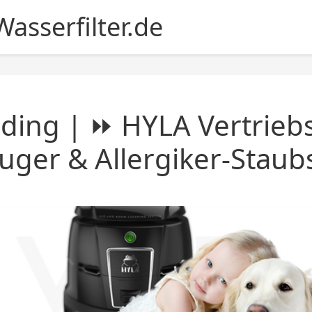
asserfilter.de
iding | ⏩ HYLA Vertrieb
uger & Allergiker-Stau