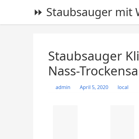
S
⏩ Staubsauger mit W
k
i
p
t
o
c
Staubsauger Kl
o
n
Nass-Trockensa
t
e
admin
April 5, 2020
local
n
t