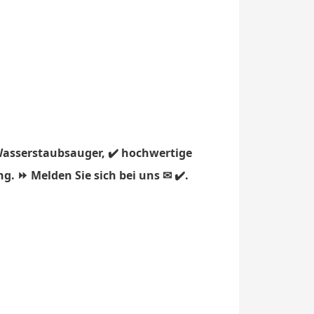
Wasserstaubsauger, ✔️ hochwertige
g. ⏩ Melden Sie sich bei uns ✉ ✔️.