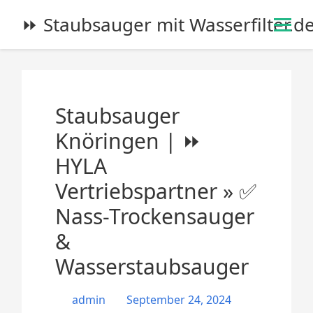
S
⏩ Staubsauger mit Wasserfilter.d
k
i
p
t
o
Staubsauger
c
o
Knöringen | ⏩
n
HYLA
t
e
Vertriebspartner » ✅
n
Nass-Trockensauger
t
&
Wasserstaubsauger
admin
September 24, 2024