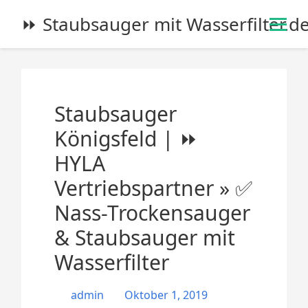
S
⏩ Staubsauger mit Wasserfilter.d
k
i
p
t
o
Staubsauger
c
o
Königsfeld | ⏩
n
HYLA
t
e
Vertriebspartner » ✅
n
Nass-Trockensauger
t
& Staubsauger mit
Wasserfilter
admin
Oktober 1, 2019