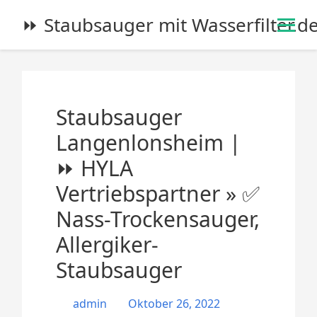
S
⏩ Staubsauger mit Wasserfilter.d
k
i
p
t
o
Staubsauger
c
o
Langenlonsheim |
n
⏩ HYLA
t
e
Vertriebspartner » ✅
n
Nass-Trockensauger,
t
Allergiker-
Staubsauger
admin
Oktober 26, 2022