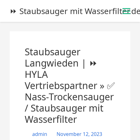
S
⏩ Staubsauger mit Wasserfilter.d
k
i
p
t
o
Staubsauger
c
o
Langwieden | ⏩
n
HYLA
t
e
Vertriebspartner » ✅
n
Nass-Trockensauger
t
/ Staubsauger mit
Wasserfilter
admin
November 12, 2023