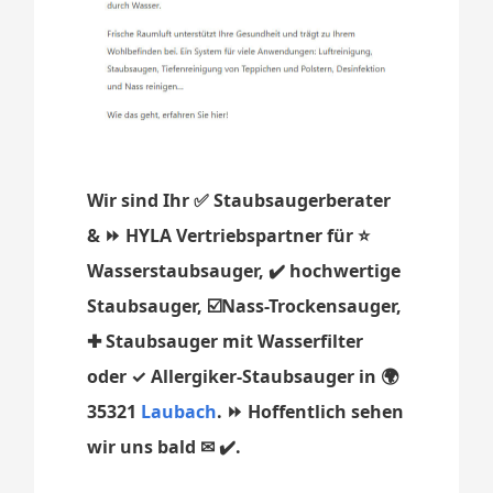
Wir sind Ihr ✅ Staubsaugerberater
& ⏩ HYLA Vertriebspartner für ⭐
Wasserstaubsauger, ✔️ hochwertige
Staubsauger, ☑️Nass-Trockensauger,
✚ Staubsauger mit Wasserfilter
oder ✓ Allergiker-Staubsauger in 🌍
35321
Laubach
. ⏩ Hoffentlich sehen
wir uns bald ✉ ✔️.