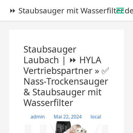
S
⏩ Staubsauger mit Wasserfilter.d
k
i
p
t
o
Staubsauger
c
o
Laubach | ⏩ HYLA
n
Vertriebspartner » ✅
t
e
Nass-Trockensauger
n
& Staubsauger mit
t
Wasserfilter
admin
Mai 22, 2024
local