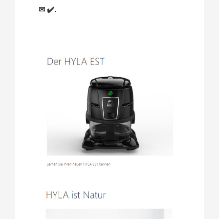
✉ ✔️.