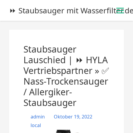
S
⏩ Staubsauger mit Wasserfilter.d
k
i
p
t
o
Staubsauger
c
o
Lauschied | ⏩ HYLA
n
Vertriebspartner » ✅
t
e
Nass-Trockensauger
n
/ Allergiker-
t
Staubsauger
admin
Oktober 19, 2022
local