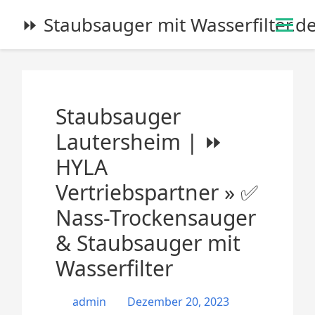
S
⏩ Staubsauger mit Wasserfilter.d
k
i
p
t
o
Staubsauger
c
o
Lautersheim | ⏩
n
HYLA
t
e
Vertriebspartner » ✅
n
Nass-Trockensauger
t
& Staubsauger mit
Wasserfilter
admin
Dezember 20, 2023