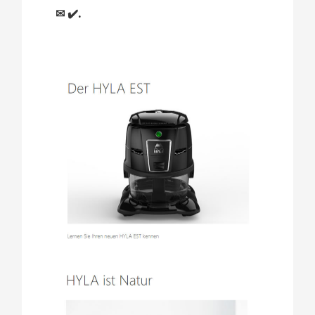
✉ ✔️.