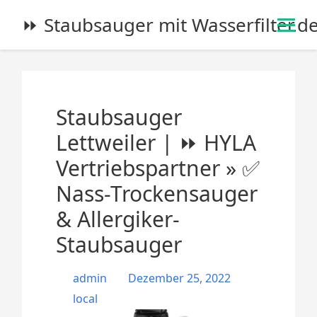
S
⏩ Staubsauger mit Wasserfilter.d
k
i
p
t
o
Staubsauger
c
o
Lettweiler | ⏩ HYLA
n
Vertriebspartner » ✅
t
e
Nass-Trockensauger
n
& Allergiker-
t
Staubsauger
admin
Dezember 25, 2022
local