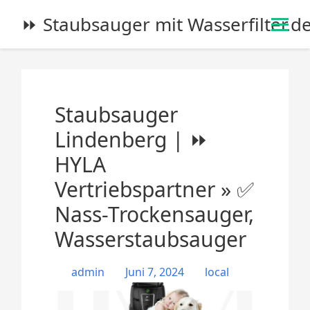
S
⏩ Staubsauger mit Wasserfilter.d
k
i
p
t
o
Staubsauger
c
o
Lindenberg | ⏩
n
HYLA
t
e
Vertriebspartner » ✅
n
Nass-Trockensauger,
t
Wasserstaubsauger
admin
Juni 7, 2024
local