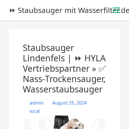
S
⏩ Staubsauger mit Wasserfilter.d
k
i
p
t
o
Staubsauger
c
o
Lindenfels | ⏩ HYLA
n
Vertriebspartner » ✅
t
e
Nass-Trockensauger,
n
Wasserstaubsauger
t
admin
August 25, 2024
local