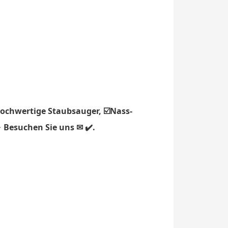
hochwertige Staubsauger, ☑️Nass-
 Besuchen Sie uns ✉ ✔️.