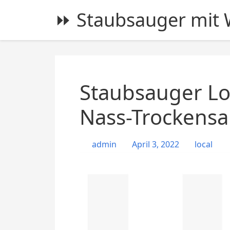
S
⏩ Staubsauger mit W
k
i
p
t
o
c
Staubsauger Lo
o
n
Nass-Trockensa
t
e
admin
April 3, 2022
local
n
t