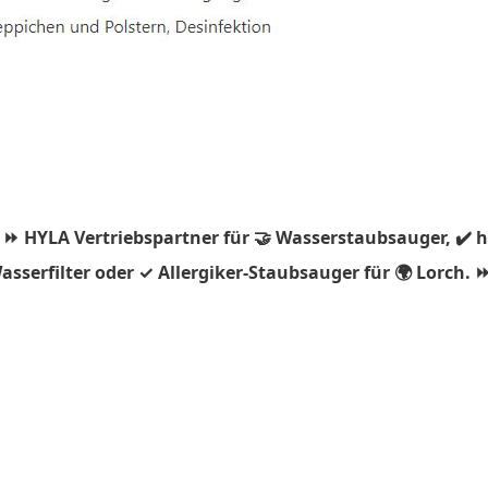
 ⏩ HYLA Vertriebspartner für 🤝 Wasserstaubsauger, ✔️ 
sserfilter oder ✓ Allergiker-Staubsauger für 🌍 Lorch. ⏩