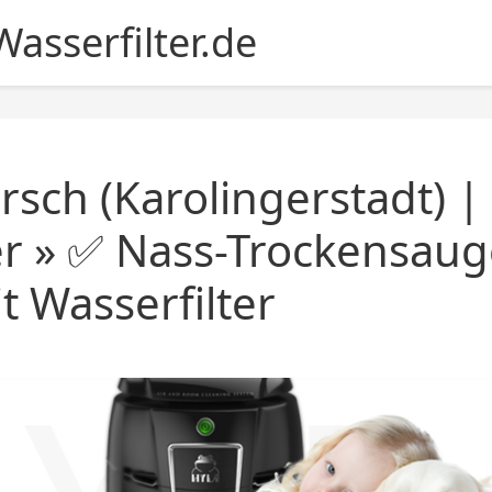
asserfilter.de
rsch (Karolingerstadt) 
er » ✅ Nass-Trockensaug
 Wasserfilter