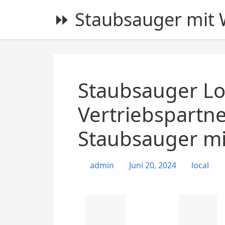
S
⏩ Staubsauger mit W
k
i
p
t
o
c
Staubsauger Lo
o
n
Vertriebspartn
t
Staubsauger mit
e
n
t
admin
Juni 20, 2024
local