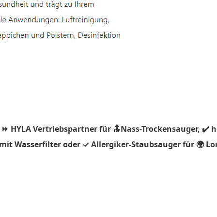
 ⏩ HYLA Vertriebspartner für 🔝Nass-Trockensauger, ✔️ 
t Wasserfilter oder ✓ Allergiker-Staubsauger für 🌍 Lor