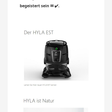
begeistert sein ✉ ✔️.