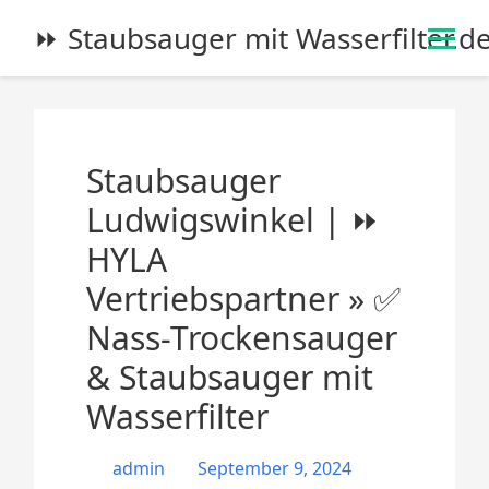
S
⏩ Staubsauger mit Wasserfilter.d
k
i
p
t
o
Staubsauger
c
o
Ludwigswinkel | ⏩
n
HYLA
t
e
Vertriebspartner » ✅
n
Nass-Trockensauger
t
& Staubsauger mit
Wasserfilter
admin
September 9, 2024