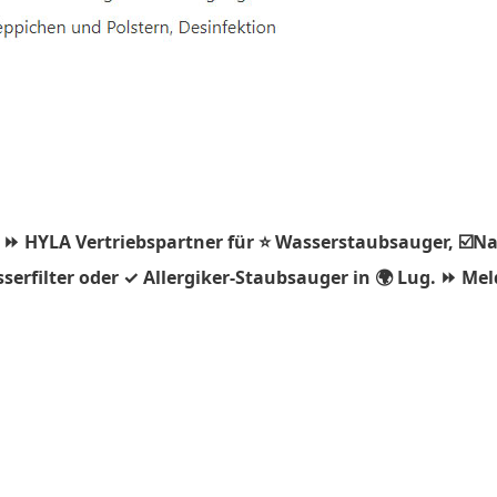
 ⏩ HYLA Vertriebspartner für ⭐ Wasserstaubsauger, ☑️Na
rfilter oder ✓ Allergiker-Staubsauger in 🌍 Lug. ⏩ Melde