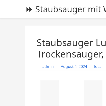
S
⏩ Staubsauger mit W
k
i
p
t
o
c
Staubsauger Lu
o
n
Trockensauger,
t
e
admin
August 4, 2024
local
n
t