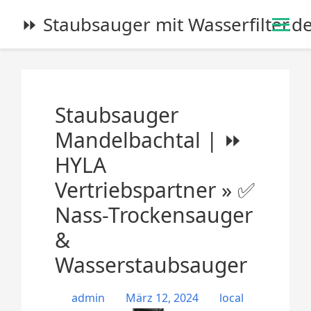
S
⏩ Staubsauger mit Wasserfilter.d
k
i
p
t
o
Staubsauger
c
o
Mandelbachtal | ⏩
n
HYLA
t
e
Vertriebspartner » ✅
n
Nass-Trockensauger
t
&
Wasserstaubsauger
admin
März 12, 2024
local