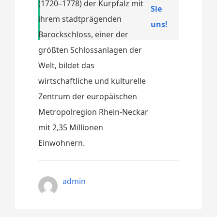
(1720–1778) der Kurpfalz mit
Sie
ihrem stadtprägenden
uns!
Barockschloss, einer der
größten Schlossanlagen der
Welt, bildet das
wirtschaftliche und kulturelle
Zentrum der europäischen
Metropolregion Rhein-Neckar
mit 2,35 Millionen
Einwohnern.
admin