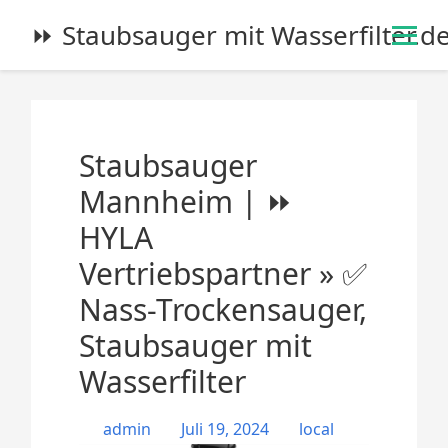
S
⏩ Staubsauger mit Wasserfilter.d
k
i
p
t
o
Staubsauger
c
o
Mannheim | ⏩
n
HYLA
t
e
Vertriebspartner » ✅
n
Nass-Trockensauger,
t
Staubsauger mit
Wasserfilter
admin
Juli 19, 2024
local