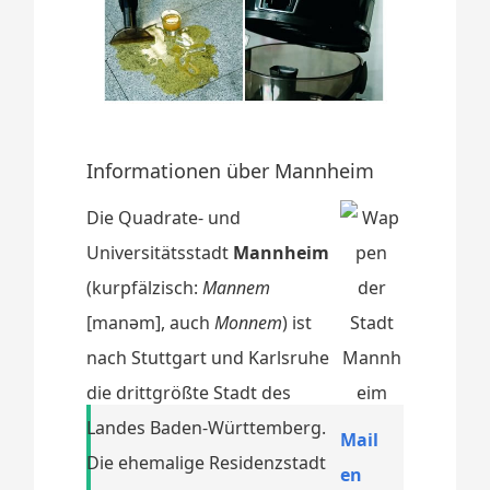
Informationen über Mannheim
Die Quadrate- und
Universitätsstadt
Mannheim
(kurpfälzisch:
Mannem
[manəm], auch
Monnem
) ist
nach Stuttgart und Karlsruhe
die drittgrößte Stadt des
Landes Baden-Württemberg.
Mail
Die ehemalige Residenzstadt
en