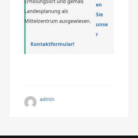
Erholungsort und gemäß
en
Landesplanung als
Sie
Mittelzentrum ausgewiesen.
unse
r
Kontaktformular!
admin