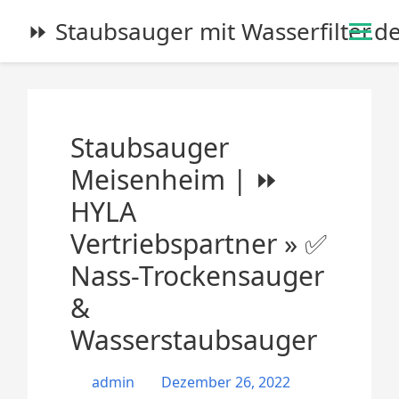
S
⏩ Staubsauger mit Wasserfilter.d
k
i
p
t
o
Staubsauger
c
o
Meisenheim | ⏩
n
HYLA
t
e
Vertriebspartner » ✅
n
Nass-Trockensauger
t
&
Wasserstaubsauger
admin
Dezember 26, 2022