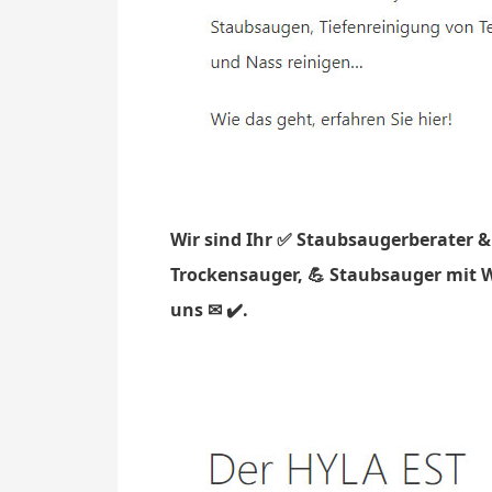
Wir sind Ihr ✅ Staubsaugerberater &
Trockensauger, 💪 Staubsauger mit W
uns ✉ ✔️.