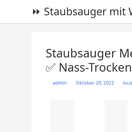
S
⏩ Staubsauger mit W
k
i
p
t
o
c
Staubsauger Me
o
n
✅ Nass-Trocken
t
e
admin
Oktober 29, 2022
loca
n
t