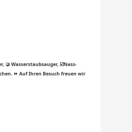
r, 🤝 Wasserstaubsauger, ☑️Nass-
rchen. ⏩ Auf Ihren Besuch freuen wir