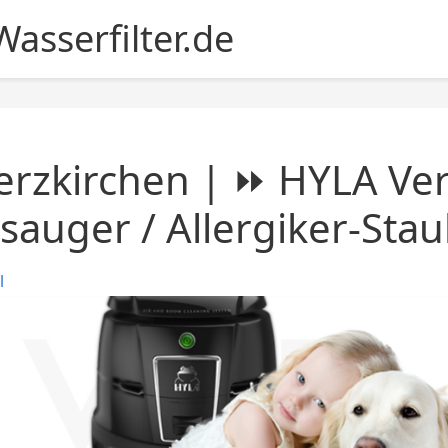
asserfilter.de
rzkirchen | ⏩ HYLA Ver
sauger / Allergiker-Sta
l