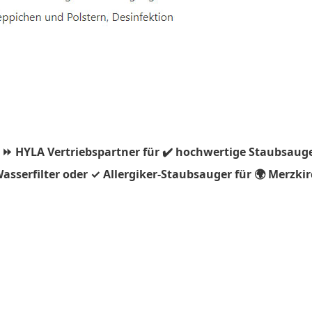
 ⏩ HYLA Vertriebspartner für ✔️ hochwertige Staubsauge
asserfilter oder ✓ Allergiker-Staubsauger für 🌍 Merzki