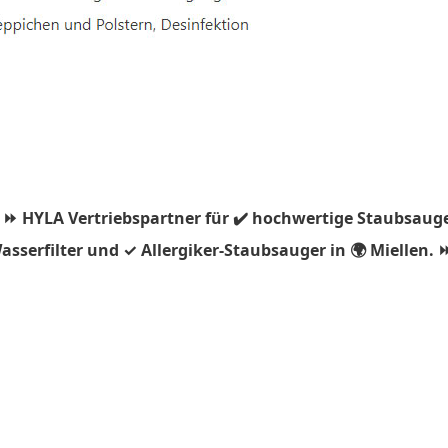
 ⏩ HYLA Vertriebspartner für ✔️ hochwertige Staubsauge
serfilter und ✓ Allergiker-Staubsauger in 🌍 Miellen. ⏩