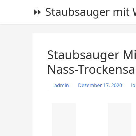
S
⏩ Staubsauger mit W
k
i
p
t
o
c
Staubsauger Mi
o
n
Nass-Trockensa
t
e
admin
Dezember 17, 2020
lo
n
t