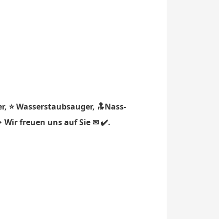
r, ⭐ Wasserstaubsauger, 🔝Nass-
 Wir freuen uns auf Sie ✉ ✔️.