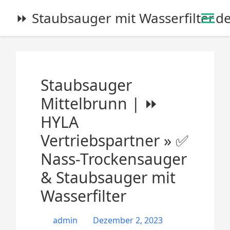
S
⏩ Staubsauger mit Wasserfilter.d
k
i
p
t
o
Staubsauger
c
o
Mittelbrunn | ⏩
n
HYLA
t
e
Vertriebspartner » ✅
n
Nass-Trockensauger
t
& Staubsauger mit
Wasserfilter
admin
Dezember 2, 2023