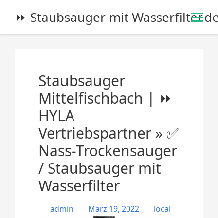
S
⏩ Staubsauger mit Wasserfilter.d
k
i
p
t
o
Staubsauger
c
o
Mittelfischbach | ⏩
n
HYLA
t
e
Vertriebspartner » ✅
n
Nass-Trockensauger
t
/ Staubsauger mit
Wasserfilter
admin
März 19, 2022
local