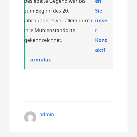
besiedelte Gegend war bis
en
zum Beginn des 20.
Sie
Jahrhunderts vor allem durch
unse
ihre Mühlenstandorte
r
gekennzeichnet.
Kont
aktf
ormular.
admin