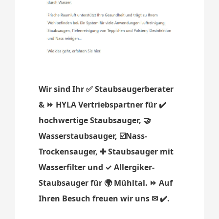
Wir sind Ihr ✅ Staubsaugerberater
& ⏩ HYLA Vertriebspartner für ✔️
hochwertige Staubsauger, 🤝
Wasserstaubsauger, ☑️Nass-
Trockensauger, ✚ Staubsauger mit
Wasserfilter und ✓ Allergiker-
Staubsauger für 🌍 Mühltal. ⏩ Auf
Ihren Besuch freuen wir uns ✉ ✔️.