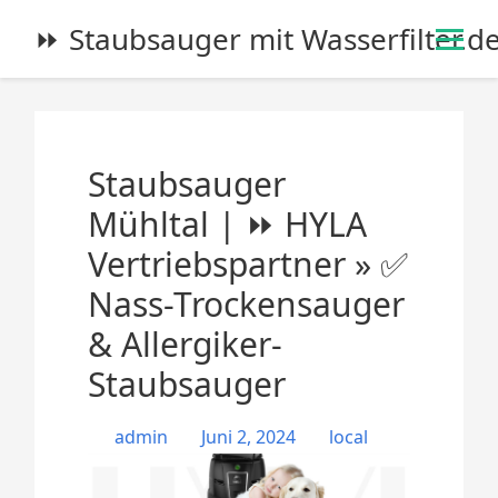
S
⏩ Staubsauger mit Wasserfilter.d
k
i
p
t
o
Staubsauger
c
o
Mühltal | ⏩ HYLA
n
Vertriebspartner » ✅
t
e
Nass-Trockensauger
n
& Allergiker-
t
Staubsauger
admin
Juni 2, 2024
local