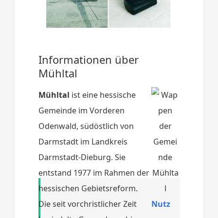
Informationen über
Mühltal
Mühltal
ist eine hessische
Gemeinde im Vorderen
Odenwald, südöstlich von
Darmstadt im Landkreis
Darmstadt-Dieburg. Sie
entstand 1977 im Rahmen der
hessischen Gebietsreform.
Die seit vorchristlicher Zeit
Nutz