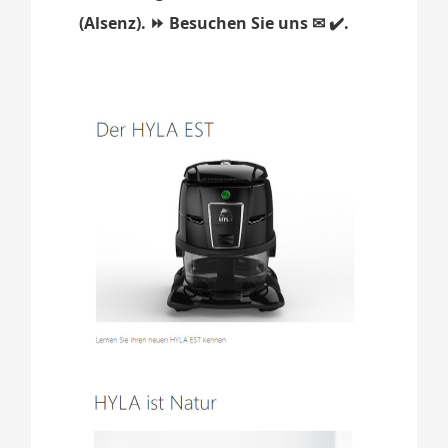
(Alsenz). ⏩ Besuchen Sie uns ✉ ✔️.