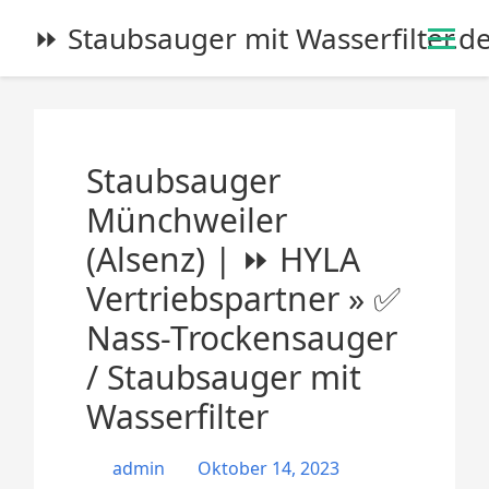
S
⏩ Staubsauger mit Wasserfilter.d
k
i
p
t
o
Staubsauger
c
o
Münchweiler
n
(Alsenz) | ⏩ HYLA
t
e
Vertriebspartner » ✅
n
Nass-Trockensauger
t
/ Staubsauger mit
Wasserfilter
admin
Oktober 14, 2023