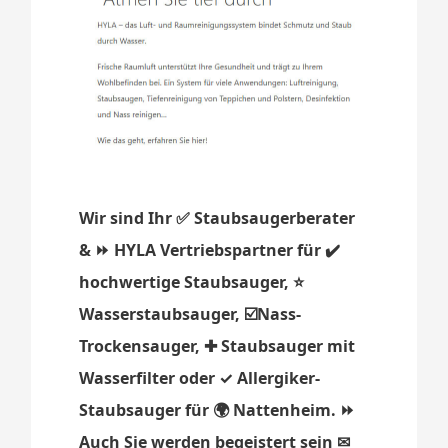
Wir sind Ihr ✅ Staubsaugerberater
& ⏩ HYLA Vertriebspartner für ✔️
hochwertige Staubsauger, ⭐
Wasserstaubsauger, ☑️Nass-
Trockensauger, ✚ Staubsauger mit
Wasserfilter oder ✓ Allergiker-
Staubsauger für 🌍 Nattenheim. ⏩
Auch Sie werden begeistert sein ✉