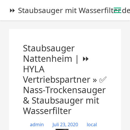
S
⏩ Staubsauger mit Wasserfilter.d
k
i
p
t
o
Staubsauger
c
o
Nattenheim | ⏩
n
HYLA
t
e
Vertriebspartner » ✅
n
Nass-Trockensauger
t
& Staubsauger mit
Wasserfilter
admin
Juli 23, 2020
local