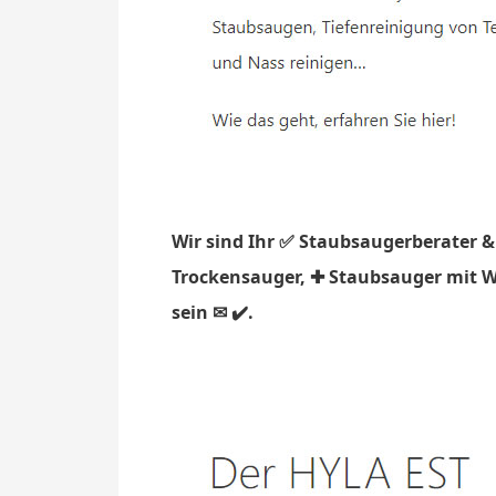
Wir sind Ihr ✅ Staubsaugerberater &
Trockensauger, ✚ Staubsauger mit Was
sein ✉ ✔️.