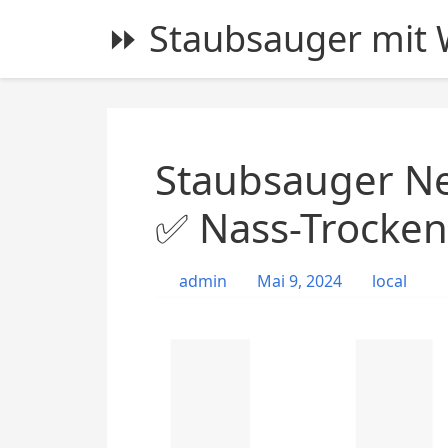
S
⏩ Staubsauger mit W
k
i
p
t
o
c
Staubsauger Ne
o
n
✅ Nass-Trocke
t
e
admin
Mai 9, 2024
local
n
t