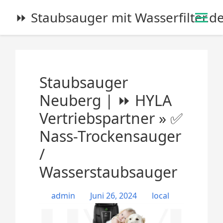
S
⏩ Staubsauger mit Wasserfilter.d
k
i
p
t
o
Staubsauger
c
o
Neuberg | ⏩ HYLA
n
Vertriebspartner » ✅
t
e
Nass-Trockensauger
n
/
t
Wasserstaubsauger
admin
Juni 26, 2024
local