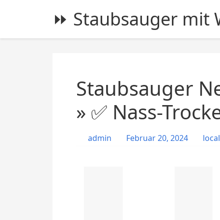
S
⏩ Staubsauger mit W
k
i
p
t
o
c
Staubsauger Ne
o
n
» ✅ Nass-Trock
t
e
admin
Februar 20, 2024
local
n
t