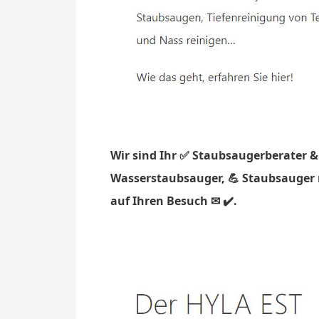
Wir sind Ihr ✅ Staubsaugerberater &
Wasserstaubsauger, 💪 Staubsauger m
auf Ihren Besuch ✉ ✔️.