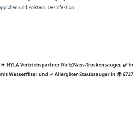
 ⏩ HYLA Vertriebspartner für ☑️Nass-Trockensauger, ✔️ 
it Wasserfilter und ✓ Allergiker-Staubsauger in 🌍 672