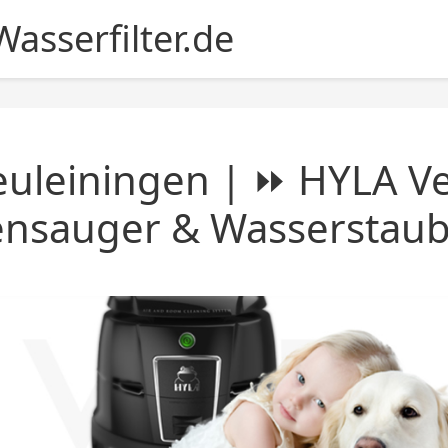
asserfilter.de
uleiningen | ⏩ HYLA Ve
ensauger & Wasserstau