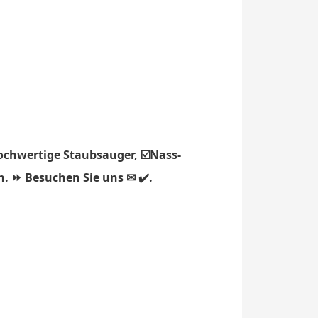
ochwertige Staubsauger, ☑️Nass-
h. ⏩ Besuchen Sie uns ✉ ✔️.