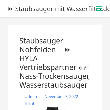
S
⏩ Staubsauger mit Wasserfilter.d
k
i
p
t
o
Staubsauger
c
o
Nohfelden | ⏩
n
HYLA
t
e
Vertriebspartner » ✅
n
Nass-Trockensauger,
t
Wasserstaubsauger
admin
November 7, 2022
local