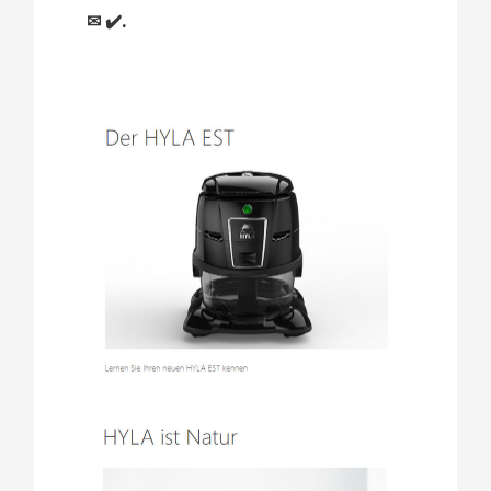
✉ ✔️.