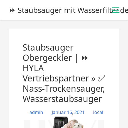
S
⏩ Staubsauger mit Wasserfilter.d
k
i
p
t
o
Staubsauger
c
o
Obergeckler | ⏩
n
HYLA
t
e
Vertriebspartner » ✅
n
Nass-Trockensauger,
t
Wasserstaubsauger
admin
Januar 16, 2021
local