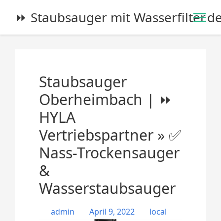
S
⏩ Staubsauger mit Wasserfilter.d
k
i
p
t
o
Staubsauger
c
o
Oberheimbach | ⏩
n
HYLA
t
e
Vertriebspartner » ✅
n
Nass-Trockensauger
t
&
Wasserstaubsauger
admin
April 9, 2022
local