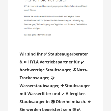
Wir sind Ihr ✅ Staubsaugerberater
& ⏩ HYLA Vertriebspartner für ✔️
hochwertige Staubsauger, 🔝Nass-
Trockensauger, 🤝
Wasserstaubsauger, ✚ Staubsauger
mit Wasserfilter und ✓ Allergiker-
Staubsauger in 🌍 Oberheimbach. ⏩
Sie werden begeistert sein ✉ ✔️.