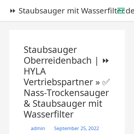
S
⏩ Staubsauger mit Wasserfilter.d
k
i
p
t
o
Staubsauger
c
o
Oberreidenbach | ⏩
n
HYLA
t
e
Vertriebspartner » ✅
n
Nass-Trockensauger
t
& Staubsauger mit
Wasserfilter
admin
September 25, 2022