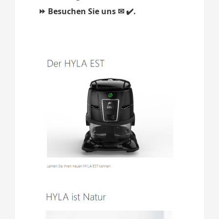
⏩ Besuchen Sie uns ✉ ✔️.