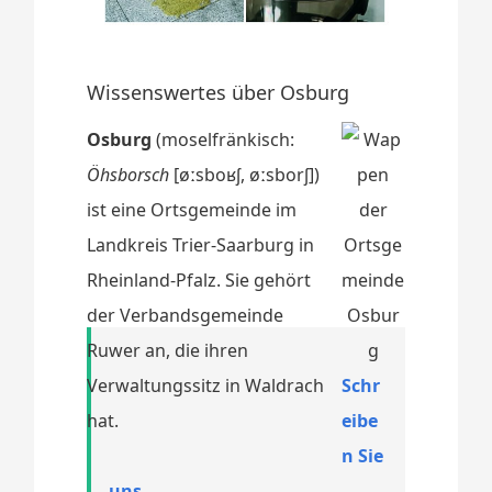
Wissenswertes über Osburg
Osburg
(moselfränkisch:
Öhsborsch
[øːsboʁʃ, øːsborʃ])
ist eine Ortsgemeinde im
Landkreis Trier-Saarburg in
Rheinland-Pfalz. Sie gehört
der Verbandsgemeinde
Ruwer an, die ihren
Verwaltungssitz in Waldrach
Schr
hat.
eibe
n Sie
uns.