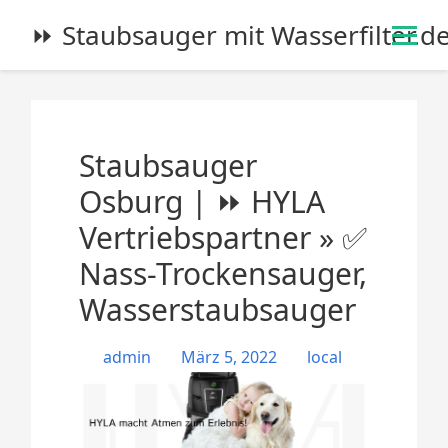
S
⏩ Staubsauger mit Wasserfilter.d
k
i
p
t
o
Staubsauger
c
o
Osburg | ⏩ HYLA
n
Vertriebspartner » ✅
t
e
Nass-Trockensauger,
n
Wasserstaubsauger
t
admin
März 5, 2022
local