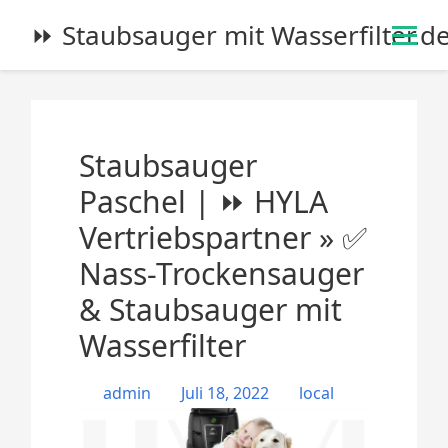
S
⏩ Staubsauger mit Wasserfilter.d
k
i
p
t
o
Staubsauger
c
o
Paschel | ⏩ HYLA
n
Vertriebspartner » ✅
t
e
Nass-Trockensauger
n
& Staubsauger mit
t
Wasserfilter
admin
Juli 18, 2022
local